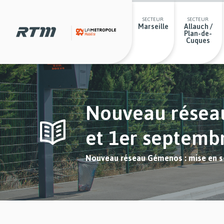
Passer
Passer
Gestion des cookies et préférences
Secteurs
au
au
menu
contenu
SECTEUR
SECTEUR
Marseille
Allauch /
principal
principal
Plan-de-
Cuques
Nouveau réseau
et 1er septemb
You
Nouveau réseau Gémenos : mise en se
are
here