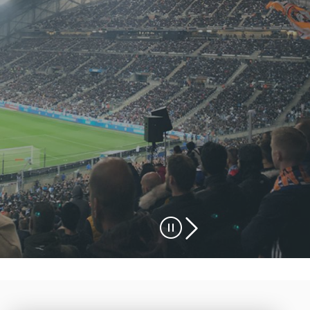
Stop
diapo
suivante