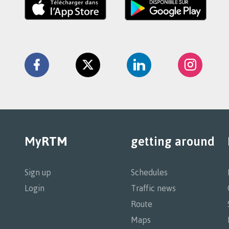
Retrouvez
la
Facebook
Twitter
Linkedin
Instag
RTM
sur
My
RTM
getting around
Navigation
principale
Sign up
Schedules
Login
Traffic news
Route
Maps