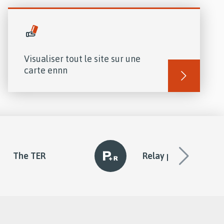
Visualiser tout le site sur une
carte ennn
Lire
la
suite
de
The TER
Relay parking
diapo
suivan