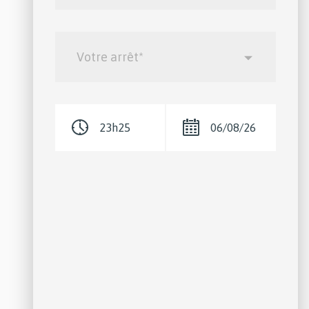
Votre
direction*
VOTRE
ARRÊT*
*
Votre arrêt*
:
Votre
arrêt*
Horaire
Date
hh:mm
*
jj/mm/aa
*
:
:
Horaire
Date
hh:mm
jj/mm/aa