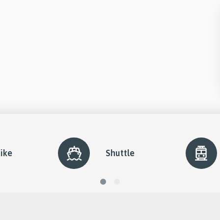
ike
Shuttle
diapo
diapo
1
2
active