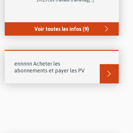
Voir toutes les infos (9)
ennnnn Acheter les
abonnements et payer les PV
Lire
la
suite
de