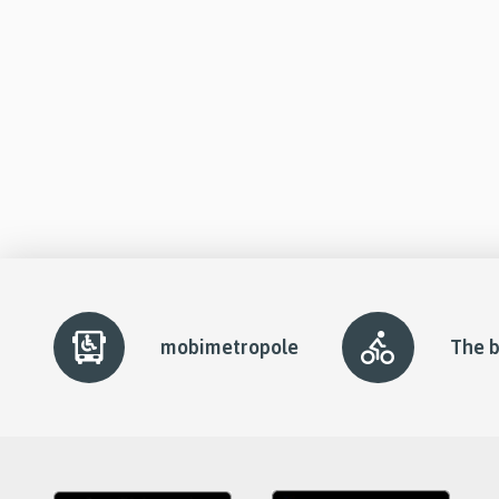
slider
element
mobimetropole
The b