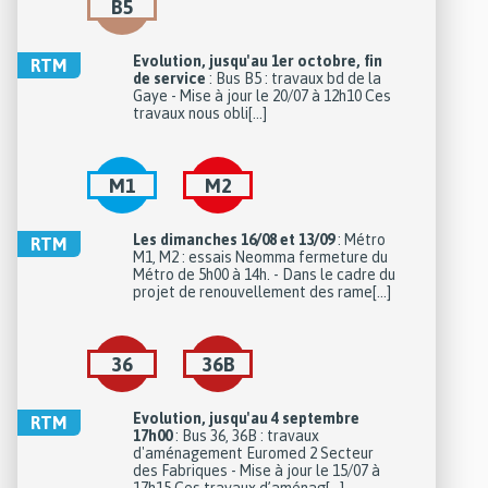
B5
Evolution, jusqu'au 1er octobre, fin
RTM
de service
: Bus B5 : travaux bd de la
Gaye - Mise à jour le 20/07 à 12h10 Ces
travaux nous obli[...]
M1
M2
Les dimanches 16/08 et 13/09
: Métro
RTM
M1, M2 : essais Neomma fermeture du
Métro de 5h00 à 14h. - Dans le cadre du
projet de renouvellement des rame[...]
36
36B
Evolution, jusqu'au 4 septembre
RTM
17h00
: Bus 36, 36B : travaux
d'aménagement Euromed 2 Secteur
des Fabriques - Mise à jour le 15/07 à
17h15 Ces travaux d’aménag[...]