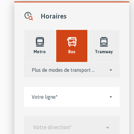
Horaires
Metro
Bus
Tramway
Plus
de
modes
de
Horaires
Lignes
*
transport
:
...
Lignes
VOTRE
DIRECTION*
*
Votre direction*
: