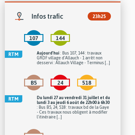
Infos trafic
23h25
107
144
on
Aujourd'hui
: Bus 107, 144 : travaux
RTM
GRDF village d'Allauch - 1 arrêt non
desservi : Allauch Village - Terminus [...]
on
B5
24
518
Du lundi 27 au vendredi 31 juillet et du
RTM
lundi 3 au jeudi 6 août de 22h00 à 6h30
: Bus B5, 24, 518 : travaux bd de la Gaye
- Ces travaux nous obligent à modifier
l’itinéraire [...]