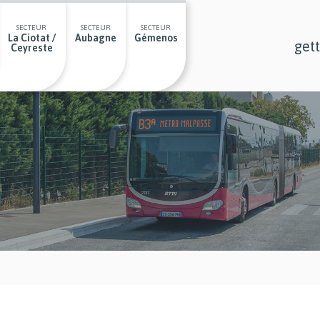
SECTEUR
SECTEUR
SECTEUR
La Ciotat /
Aubagne
Gémenos
get
Ceyreste