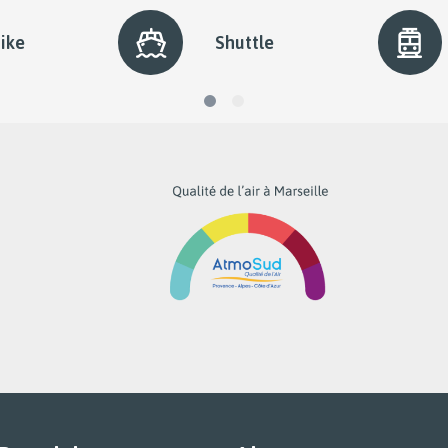
ike
Shuttle
diapo
diapo
1
2
active
ram