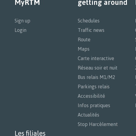
My
RTM
getting around
Navigation
principale
Sign up
Schedules
Login
Traffic news
Route
Maps
Carte interactive
Réseau soir et nuit
Bus relais M1/M2
Parkings relais
Accessibilité
Infos pratiques
Actualités
Stop Harcèlement
Les filiales