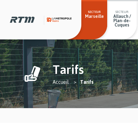
Passer
Passer
Gestion des cookies et préférences
Secteurs
au
au
menu
contenu
SECTEUR
SECTEUR
Marseille
Allauch /
principal
principal
Plan-de-
Cuques
Tarifs
You
Accueil
Tarifs
are
here