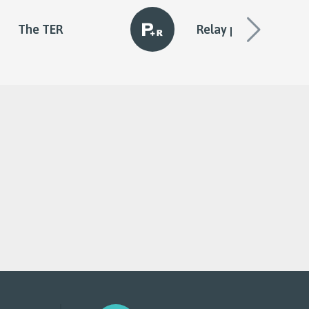
The TER
Relay parking
diapo
suivan