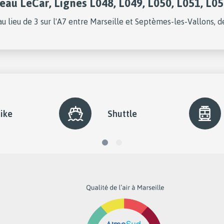
eau LeCar, Lignes L048, L049, L050, L051, L05
s au lieu de 3 sur l'A7 entre Marseille et Septèmes-les-Vallons, 
ike
Shuttle
diapo
diapo
1
2
active