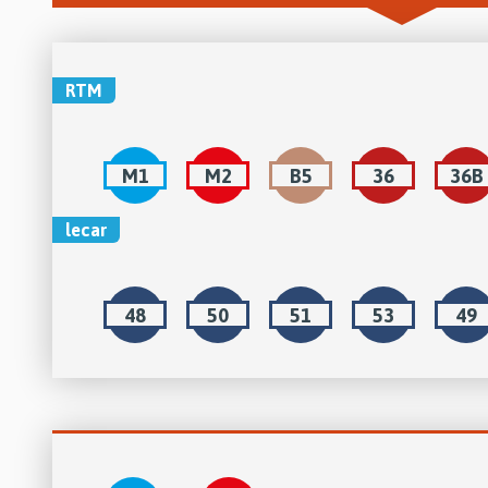
RTM
M1
M2
B5
36
36B
lecar
48
50
51
53
49