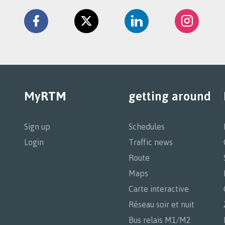
Retrouvez
la
Facebook
Twitter
Linkedin
Instag
RTM
sur
My
RTM
getting around
Navigation
principale
Sign up
Schedules
Login
Traffic news
Route
Maps
Carte interactive
Réseau soir et nuit
Bus relais M1/M2