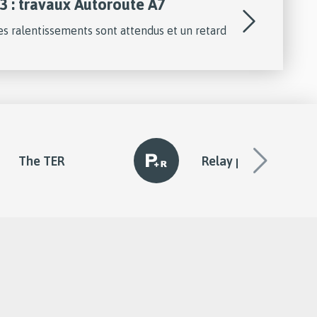
3 : travaux Autoroute A7
des ralentissements sont attendus et un retard
The TER
Relay parking
diapo
suivan