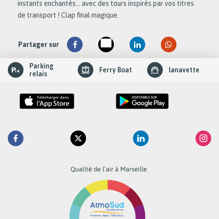
instants enchantés… avec des tours inspirés par vos titres
de transport ! Clap final magique.
Partager sur
slider
Parking
Ferry Boat
lanavette
element
relais
Retrouvez
Facebook
Twitter
Linkedin
Inst
la
RTM
sur