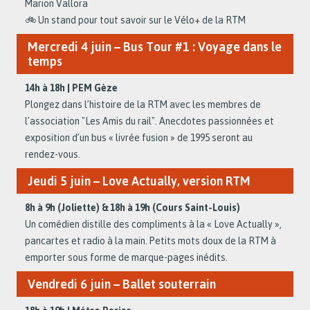
Marion Vallora
🚲 Un stand pour tout savoir sur le Vélo+ de la RTM
Mercredi 4 juin – Bus Tour #1 : Voyage dans le
temps
14h à 18h | PEM Gèze
Plongez dans l’histoire de la RTM avec les membres de
l’association "Les Amis du rail". Anecdotes passionnées et
exposition d’un bus « livrée fusion » de 1995 seront au
rendez-vous.
Jeudi 5 juin – Love Actually, version RTM
8h à 9h (Joliette) & 18h à 19h (Cours Saint-Louis)
Un comédien distille des compliments à la « Love Actually »,
pancartes et radio à la main. Petits mots doux de la RTM à
emporter sous forme de marque-pages inédits.
Vendredi 6 juin – Ballet souterrain