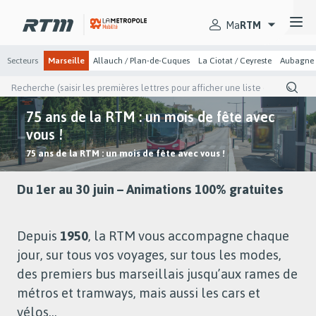
Passer
Passer
Gestion des cookies et préférences
au
au
Secteurs
menu
contenu
Ma
RTM
principal
principal
Secteurs
Marseille
Allauch / Plan-de-Cuques
La Ciotat / Ceyreste
Aubagne
Recherche
(saisir
les
75 ans de la RTM : un mois de fête avec
premières
lettres
vous !
pour
afficher
You
75 ans de la RTM : un mois de fête avec vous !
une
are
liste
here
de
Du 1er au 30 juin – Animations 100% gratuites
suggestion)
Depuis
1950
, la RTM vous accompagne chaque
jour, sur tous vos voyages, sur tous les modes,
des premiers bus marseillais jusqu’aux rames de
métros et tramways, mais aussi les cars et
vélos…