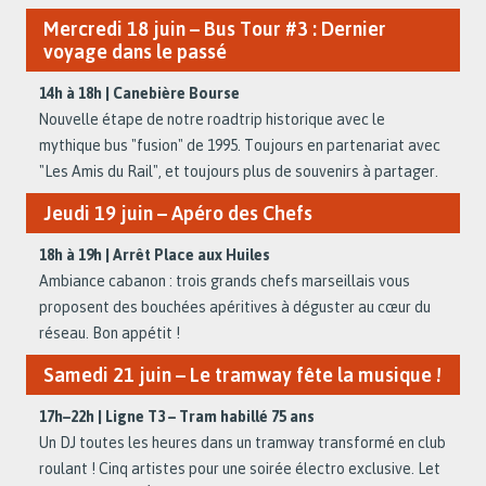
Mercredi 18 juin – Bus Tour #3 : Dernier
voyage dans le passé
14h à 18h | Canebière Bourse
Nouvelle étape de notre roadtrip historique avec le
mythique bus "fusion" de 1995. Toujours en partenariat avec
"Les Amis du Rail", et toujours plus de souvenirs à partager.
Jeudi 19 juin – Apéro des Chefs
18h à 19h | Arrêt Place aux Huiles
Ambiance cabanon : trois grands chefs marseillais vous
proposent des bouchées apéritives à déguster au cœur du
réseau. Bon appétit !
Samedi 21 juin – Le tramway fête la musique !
17h–22h | Ligne T3 – Tram habillé 75 ans
Un DJ toutes les heures dans un tramway transformé en club
roulant ! Cinq artistes pour une soirée électro exclusive. Let