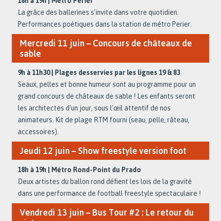
18h à 19h | Métro Perier
La grâce des ballerines s’invite dans votre quotidien.
Performances poétiques dans la station de métro Perier.
Mercredi 11 juin – Concours de châteaux de
sable
9h à 11h30 | Plages desservies par les lignes 19 & 83
Seaux, pelles et bonne humeur sont au programme pour un
grand concours de châteaux de sable ! Les enfants seront
les architectes d’un jour, sous l’œil attentif de nos
animateurs. Kit de plage RTM fourni (seau, pelle, râteau,
accessoires).
Jeudi 12 juin – Show freestyle version foot
18h à 19h | Métro Rond-Point du Prado
Deux artistes du ballon rond défient les lois de la gravité
dans une performance de football freestyle spectaculaire !
Vendredi 13 juin – Bus Tour #2 : Le retour du