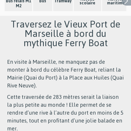
Bus relais M1
Bus
Tramway
scolaire
maritime
d
M2
s
Traversez le Vieux Port de
Marseille à bord du
mythique Ferry Boat
En visite à Marseille, ne manquez pas de
monter à bord du célèbre Ferry Boat, reliant la
Mairie (Quai du Port) à la Place aux Huiles (Quai
Rive Neuve).
Cette traversée de 283 mètres serait la liaison
la plus petite au monde ! Elle permet de se
rendre d’une rive à l’autre du port en moins de 5
minutes, tout en profitant d’une jolie balade en
mer.