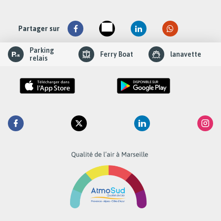
Partager sur
slider
Parking
Ferry Boat
lanavette
element
relais
Retrouvez
Facebook
Twitter
Linkedin
Inst
la
RTM
sur