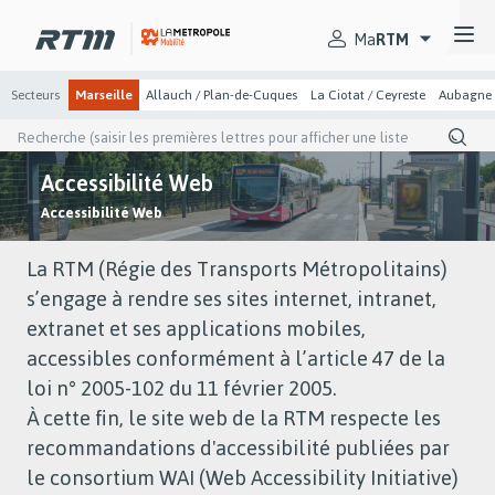
Passer
Passer
Gestion des cookies et préférences
au
au
Secteurs
menu
contenu
Ma
RTM
principal
principal
Secteurs
Marseille
Allauch / Plan-de-Cuques
La Ciotat / Ceyreste
Aubagne
Recherche
(saisir
les
Accessibilité Web
premières
lettres
You
Accessibilité Web
pour
are
afficher
une
here
La RTM (Régie des Transports Métropolitains)
liste
de
s’engage à rendre ses sites internet, intranet,
suggestion)
extranet et ses applications mobiles,
accessibles conformément à l’article 47 de la
loi n° 2005-102 du 11 février 2005.
À cette fin, le site web de la RTM respecte les
recommandations d'accessibilité publiées par
le consortium WAI (Web Accessibility Initiative)