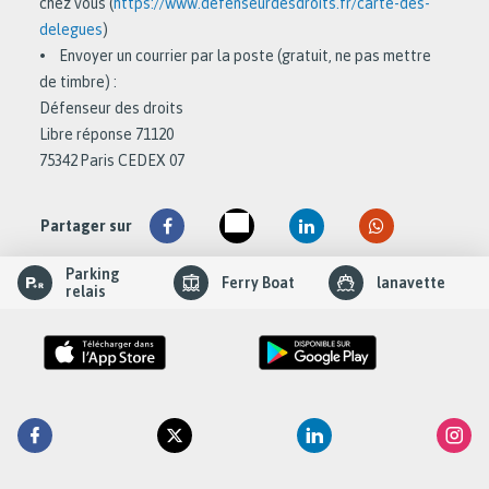
chez vous (
https://www.defenseurdesdroits.fr/carte-des-
delegues
)
• Envoyer un courrier par la poste (gratuit, ne pas mettre
de timbre) :
Défenseur des droits
Libre réponse 71120
75342 Paris CEDEX 07
Partager sur
slider
Parking
Ferry Boat
lanavette
element
relais
Retrouvez
Facebook
Twitter
Linkedin
Inst
la
RTM