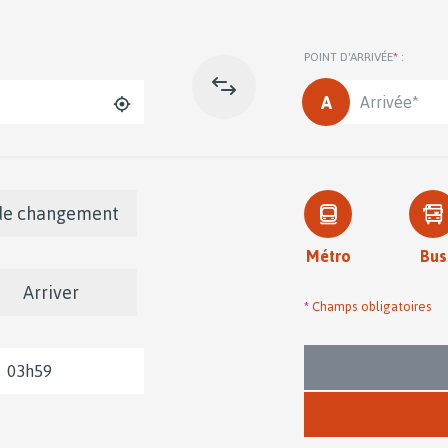
POINT D'ARRIVÉE
*
:
Inverser
Geolocation
depart
Point
d'arrivée
et
arrivée
modes
modes
 de changement
des
des
transport
transport
*
Métro
Bus
Arriver
*
Champs obligatoires
ire
m
*
re