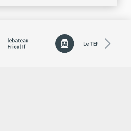
lebateau
Le TER
Frioul If
diapo
suivan