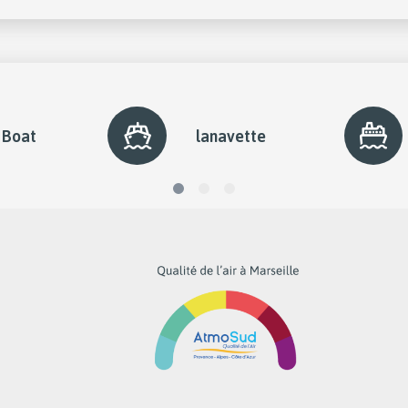
 Boat
lanavette
diapo
diapo
diapo
1
2
3
active
ram