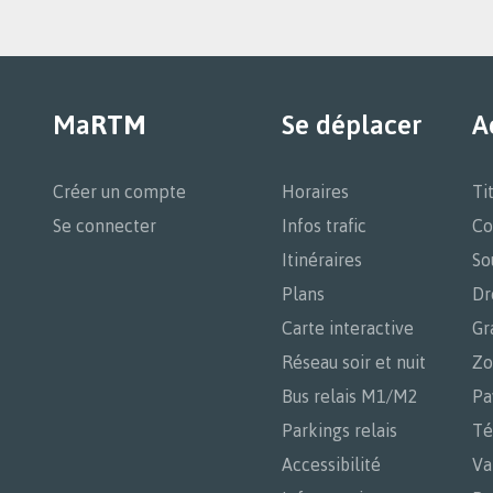
RTM
sur
Ma
RTM
Se déplacer
A
Navigation
principale
Créer un compte
Horaires
Ti
Se connecter
Infos trafic
Co
Itinéraires
So
Plans
Dr
Carte interactive
Gr
Réseau soir et nuit
Zo
Bus relais M1/M2
Pa
Parkings relais
Té
Accessibilité
Va