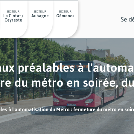
SECTEUR
SECTEUR
SECTEUR
La Ciotat /
Aubagne
Gémenos
Se d
Ceyreste
x préalables à l'automa
re du métro en soirée, du
s à l'automatisation du Métro : fermeture du métro en soiré