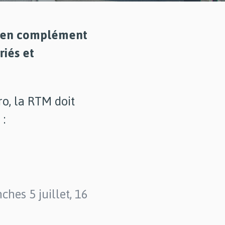
di, en complément
riés et
o, la RTM doit
 :
hes 5 juillet, 16