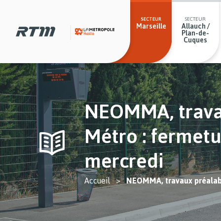
Passer
Passer
Gestion des cookies et préférences
Secteurs
au
au
menu
contenu
SECTEUR
SECTEUR
Marseille
Allauch /
principal
principal
Plan-de-
Cuques
NEOMMA, travau
Métro : fermetu
mercredi
You
Accueil
NEOMMA, travaux préalable
are
here