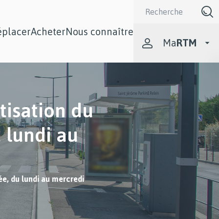
Recherche
(saisir
les
éplacer
Acheter
Nous connaître
premières
Ma
RTM
lettres
pour
afficher
une
liste
de
tisation du
suggestion)
 lundi au
e, du lundi au mercredi