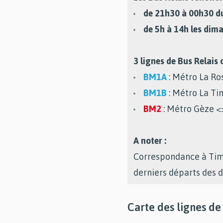
de 21h30 à 00h30 du
de 5h à 14h les dim
3 lignes de Bus Relais 
BM1A
: Métro La Ro
BM1B
: Métro La Ti
BM2
: Métro Gèze 
A noter :
Correspondance à Timo
derniers départs des 
Carte des lignes de