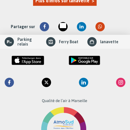
Plus d'infos sur lanavette >
Partager sur
slider
Parking
Ferry Boat
lanavette
element
relais
Retrouvez
Facebook
Twitter
Linkedin
Inst
la
RTM
sur