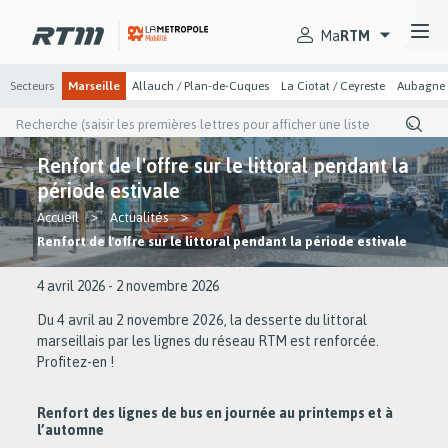
Passer
Passer
Gestion des cookies et préférences
au
au
Secteurs
menu
contenu
Ma
RTM
principal
principal
Secteurs
Marseille
Allauch / Plan-de-Cuques
La Ciotat / Ceyreste
Aubagne
Recherche
(saisir
les
Renfort de l'offre sur le littoral pendant la
premières
lettres
période estivale
pour
afficher
You
Accueil
Actualités
une
are
Renfort de l'offre sur le littoral pendant la période estivale
liste
here
de
suggestion)
Date
4 avril 2026
-
2 novembre 2026
de
l’événement
Du 4 avril au 2 novembre 2026, la desserte du littoral
marseillais par les lignes du réseau RTM est renforcée.
Profitez-en !
Renfort des lignes de bus en journée au printemps et à
l’automne