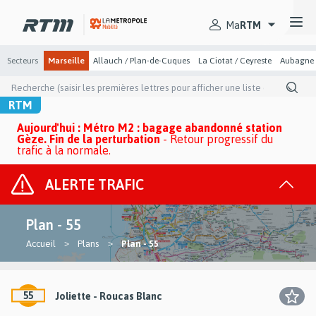
Passer
Passer
Gestion des cookies et préférences
au
au
Secteurs
menu
contenu
Ma
RTM
principal
principal
Secteurs
Marseille
Allauch / Plan-de-Cuques
La Ciotat / Ceyreste
Aubagne
Recherche
(saisir
les
RTM
premières
lettres
Aujourd'hui : Métro M2 : bagage abandonné station
pour
Gèze. Fin de la perturbation
-
Retour progressif du
afficher
trafic à la normale.
une
liste
ALERTE
TRAFIC
Toute
de
les
suggestion)
alerte
Plan - 55
You
Accueil
Plans
Plan - 55
are
here
Lignes
55
Joliette - Roucas Blanc
*
:
Lignes