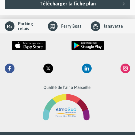
Télécharger la fiche plan
slider
Parking
Ferry Boat
lanavette
element
relais
Retrouvez
Facebook
Twitter
Linkedin
Inst
la
RTM
sur