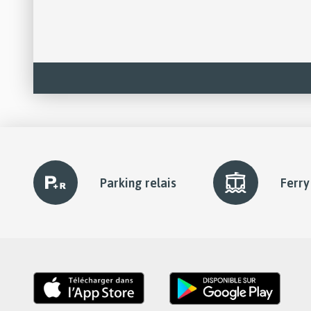
slider
element
Parking relais
Ferry