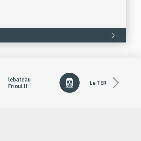
lebateau
Le TER
Frioul If
diapo
suivan