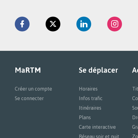
Retrouvez
la
Facebook
Twitter
Linkedin
Instag
RTM
sur
Ma
RTM
Se déplacer
A
Navigation
principale
Créer un compte
Horaires
Ti
Se connecter
Infos trafic
Co
Itinéraires
So
Plans
Dr
Carte interactive
Gr
Réseau soir et nuit
Zo