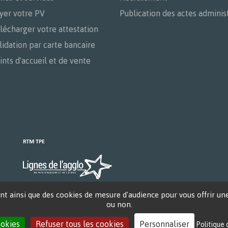
yer votre PV
Publication des actes administ
lécharger votre attestation
lidation par carte bancaire
ints d'accueil et de vente
t ainsi que des cookies de mesure d'audience pour vous offrir une 
ou non.
ookies
Refuser tous les cookies
Personnaliser
Politique
é
FAQ
Plan du site
Mentions légales et CGU
Politique de