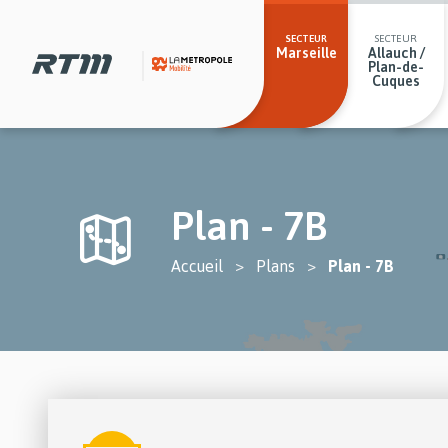
Passer
Passer
Gestion des cookies et préférences
Secteurs
au
au
menu
contenu
SECTEUR
SECTEUR
Marseille
Allauch /
principal
principal
Plan-de-
Cuques
Plan - 7B
You
Accueil
Plans
Plan - 7B
are
here
Lignes