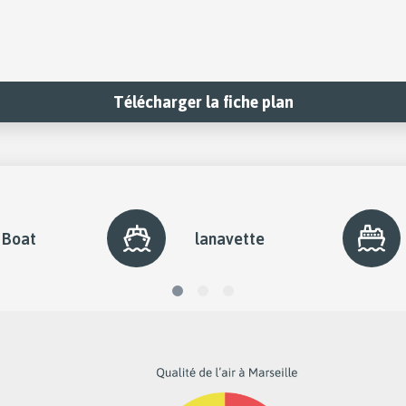
Télécharger la fiche plan
 Boat
lanavette
diapo
diapo
diapo
1
2
3
active