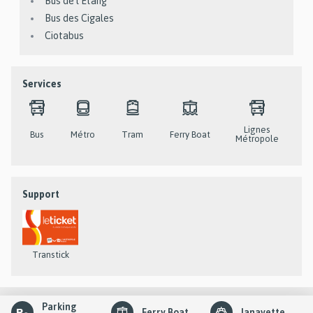
Bus de l'Etang
Bus des Cigales
Ciotabus
Services
Lignes
Bus
Métro
Tram
Ferry Boat
Métropole
Support
Transtick
slider
Parking
Ferry Boat
lanavette