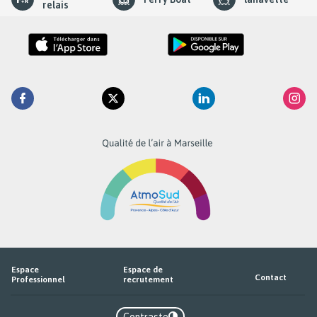
element
relais
Retrouvez
Facebook
Twitter
Linkedin
Inst
la
RTM
sur
Espace
Espace de
Contact
Professionnel
recrutement
Contraste