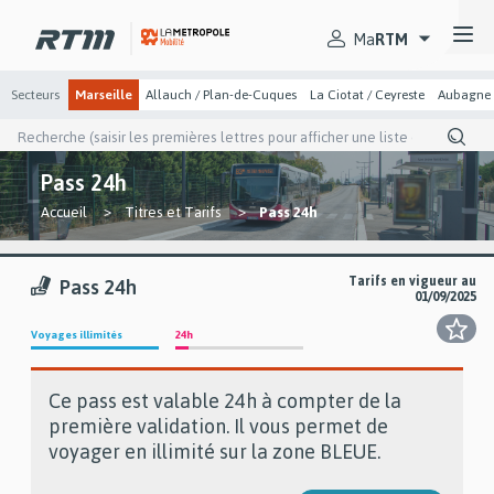
Passer
Passer
Gestion des cookies et préférences
au
au
Secteurs
menu
contenu
Ma
RTM
principal
principal
Secteurs
Marseille
Allauch / Plan-de-Cuques
La Ciotat / Ceyreste
Aubagne
Recherche
(saisir
les
Pass 24h
premières
lettres
You
Accueil
Titres et Tarifs
Pass 24h
pour
are
afficher
une
here
liste
Tarifs en vigueur au
Pass 24h
de
01/09/2025
suggestion)
Voyages illimités
24h
Ce pass est valable 24h à compter de la
Description
première validation. Il vous permet de
commerciale
voyager en illimité sur la zone BLEUE.