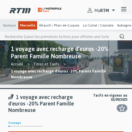
Passer
Passer
Gestion des cookies et préférences
au
au
Secteurs
menu
contenu
Ma
RTM
principal
principal
Secteurs
Marseille
Allauch / Plan-de-Cuques
La Ciotat / Ceyreste
Aubagne
Recherche
(saisir
les
1 voyage avec recharge d'euros -20%
premières
lettres
Parent Famille Nombreuse
pour
afficher
You
Accueil
Titres et Tarifs
une
are
1 voyage avec recharge d'euros -20% Parent Famille
liste
here
de
Nombreuse
suggestion)
Tarifs en vigueur au
1 voyage avec recharge
01/09/2025
d'euros -20% Parent Famille
Nombreuse
1 voyage