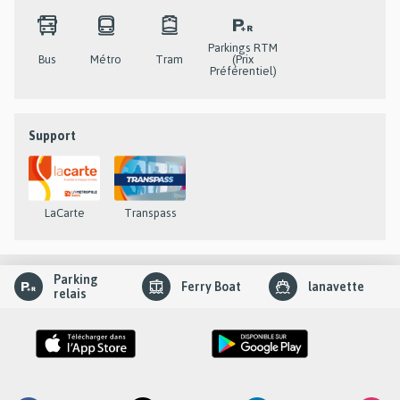
Parkings RTM
Bus
Métro
Tram
(prix
Préférentiel)
Support
LaCarte
Transpass
slider
Parking
Ferry Boat
lanavette
element
relais