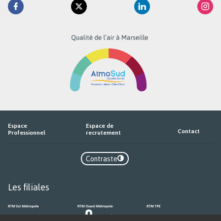
Retrouvez
Facebook
Twitter
Linkedin
Inst
la
RTM
sur
Espace
Espace de
Contact
Professionnel
recrutement
Contraste
Contraste
Les filiales